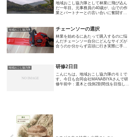
地域おこし協力隊として林業に飛び込ん
だ一年目。元事務員の40歳が、山での作
業とパートナーとの言い合いに奮闘す
る、正直な日常記録です。
チェーンソーの選択
地域おこし協力隊
林業を始めるにあたって購入するのに悩
んだチェーンソー自分にどんなサイズが
合うのか分からず店頭に行き実際に手で
触れてみてなんとなくこれかなというも
のを選びました”ゼノアGZ3950”もう一つ
悩んでいたのが、”GZ4350”4350の方はパ
ート...
研修2日目
地域おこし協力隊
こんにちは。地域おこし協力隊のモミで
す。今日も合同会社MANABIYAさんで研
修午前中：選木と伐倒2割間伐を目指した
選木をした。残したい木幹がまっすぐ傷
がない葉のついている部分が大きくて元
気な木切る木曲がりがある傷がある成長
が悪い『前後２本...