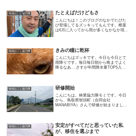
たとえばだけどもさ
地域おこし協力隊
こんにちは！このブログのなかでたびた
び登場してるズッキってもんです。椎葉
は6月に入ってから雨が多くなかなか現場
にいけていない為、時間を持て余してし
まったので苦手なタイピング練習を兼ね
てブログに挑戦してみようか....って感じ
の軽い気持ちで書...
きみの瞳に乾杯
地域おこし協力隊
こんにちはズッキです。今日も今日とて
雨降りです。毎日毎日朝から晩までよく
降るなあ....さすが年間降水量TOP5入り
の宮崎県。。。だから本日も内業です。
さて、本題に入ろうと思うんですが、明
日は我々の取り組んでいる自伐型林業の
ミッションに興味...
研修開始
地域おこし協力隊
こんにちは。林業協力隊モミです。今日
から、鳥取県智頭町（合同会社
MANABIYA）さんで研修が始まりまし
た。7月から9月までの3か月間しっかり勉
強させていただきます。※昨年も4ヵ月間
研修にきてました７月1日（水）午前 町
有林に行き直径23セ...
安定がすべてだと思っていた私
地域おこし協力隊
が、移住を選ぶまで