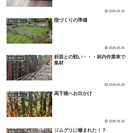
2026.05.30
畑づくりの準備
移住と暮らし
2026.05.25
斜面との戦い・・・林内作業車で
林業の学び
集材
2026.05.20
高千穂へお出かけ
移住と暮らし
2026.05.16
ジムグリに噛まれた！？
林業の学び