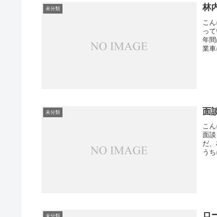
林
未分類
こん
って
年間
業車
面
未分類
こん
面談
だ、
うち
ロ
未分類