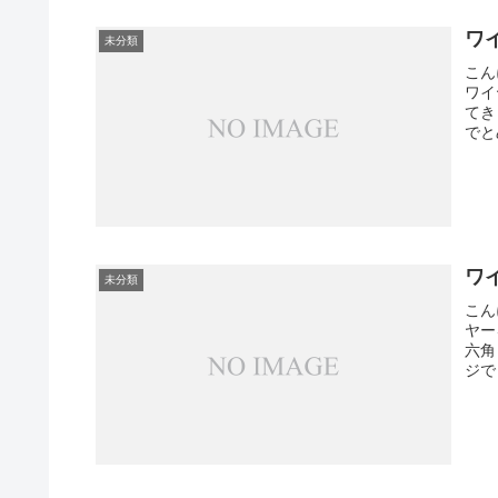
ワ
未分類
こん
ワイ
てき
でと
ワ
未分類
こん
ヤー
六角
ジで