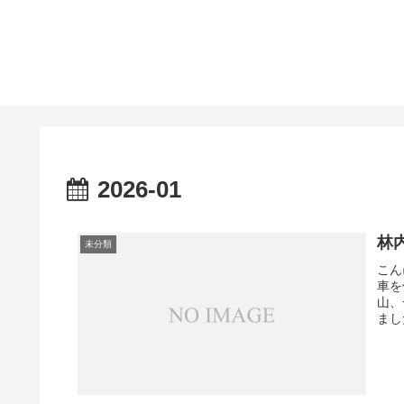
2026-01
林
未分類
こん
車を
山、
まし