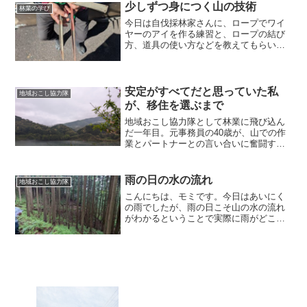
少しずつ身につく山の技術
林業の学び
今日は自伐採林家さんに、ロープでワイ
ヤーのアイを作る練習と、ロープの結び
方、道具の使い方などを教えてもらいま
した講習でも習ったけどいまいち分から
なくてロープをワイヤーにみたてて教え
てもらったんだけどワイヤーは素線が6
本。ロープは3本。3本で...
安定がすべてだと思っていた私
地域おこし協力隊
が、移住を選ぶまで
地域おこし協力隊として林業に飛び込ん
だ一年目。元事務員の40歳が、山での作
業とパートナーとの言い合いに奮闘す
る、正直な日常記録です。
雨の日の水の流れ
地域おこし協力隊
こんにちは、モミです。今日はあいにく
の雨でしたが、雨の日こそ山の水の流れ
がわかるということで実際に雨がどこを
通っているのか見てきました水を分散さ
せるための水切り板の様子を見て、さら
に雨水が溜まってるところから水の流れ
を変えるために水切り溝を...