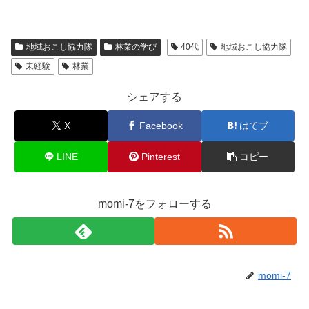
地域おこし協力隊
林業の学び
40代
地域おこし協力隊
未経験
林業
シェアする
X
Facebook
はてブ
LINE
Pinterest
コピー
momi-7をフォローする
momi-7