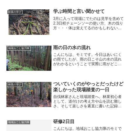
学ぶ時間と言い聞かせて
林業の学び
3月に入って現場にでたのは見学を含めて
2.3日程チェーンソーの使い方、木の伐り
方・・・体は覚えてるのかもしれないけ
ど、頭の中が不安でいっぱいにいろいろ
な事情で現場に入れるのが4月にならない
とないということで主に図書館で自主学
習の日々そんな中...
雨の日の水の流れ
地域おこし協力隊
こんにちは、モミです。今日はあいにく
の雨でしたが、雨の日こそ山の水の流れ
がわかるということで実際に雨がどこを
通っているのか見てきました水を分散さ
せるための水切り板の様子を見て、さら
に雨水が溜まってるところから水の流れ
を変えるために水切り溝を...
ついていくのがやっとだったけど
林業の学び
楽しかった現場踏査の一日
自伐林家さんと現場踏査へ。林業初心者
として、道付けの考え方や山を読む難し
さ、そして楽しさを素直に書いた記録で
す
研修2日目
地域おこし協力隊
こんにちは。地域おこし協力隊のモミで