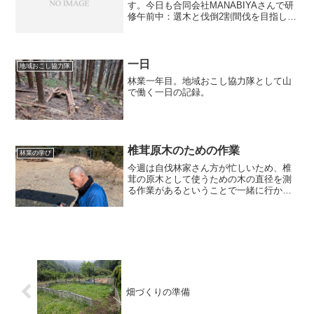
す。今日も合同会社MANABIYAさんで研
修午前中：選木と伐倒2割間伐を目指した
選木をした。残したい木幹がまっすぐ傷
がない葉のついている部分が大きくて元
気な木切る木曲がりがある傷がある成長
が悪い『前後２本...
一日
地域おこし協力隊
林業一年目。地域おこし協力隊として山
で働く一日の記録。
椎茸原木のための作業
林業の学び
今週は自伐林家さん方が忙しいため、椎
茸の原木として使うための木の直径を測
る作業があるということで一緒に行かせ
ていただきました。土場にクヌギやカシ
の原木が置かれていたので、直径を測り
やすくするために、原木を簡単に並べて
いきました。直径を測り終...
畑づくりの準備