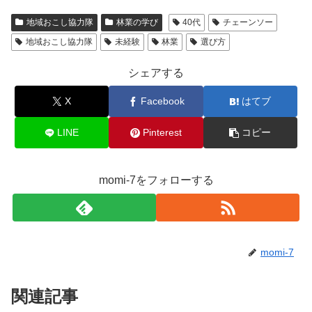
地域おこし協力隊
林業の学び
40代
チェーンソー
地域おこし協力隊
未経験
林業
選び方
シェアする
X
Facebook
はてブ
LINE
Pinterest
コピー
momi-7をフォローする
momi-7
関連記事