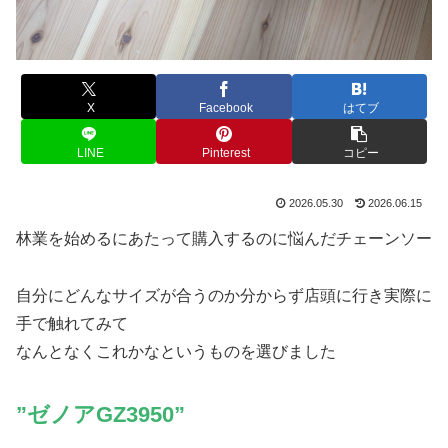
X
Facebook
はてブ
LINE
Pinterest
コピー
2026.05.30
2026.06.15
林業を始めるにあたって購入するのに悩んだチェーンソー
自分にどんなサイズが合うのか分からず店頭に行き実際に
手で触れてみて
なんとなくこれかなというものを選びました
”ゼノアGZ3
9
50”