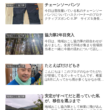
チェーンソーパンツ
地域おこし協力隊
今日は普段履いている私のチェーンソー
パンツについてハスクバーナーのプロテ
クティブズボンC-ⅡJP サイズＳ身長
162センチお尻はちょうどなのだがウエス
トが緩いのと、足の裾の長さが余ってし
まっている状態履きにくくはないが少し
残念な感じ。足の部...
協力隊2年目突入
地域おこし協力隊
今日は、地域おこし協力隊の顔合わせが
ありました。全員で20名が集まり役場担
当者と一緒に今後の流れについて話し合
いをしました。皆さんいろいろなミッシ
ョンをもって活動していて、また一年頑
張ろうと、いい刺激をもらえる時間でし
た。4月からは、材の集...
たとえばだけどもさ
地域おこし協力隊
こんにちは！このブログのなかでたびた
び登場してるズッキってもんです。椎葉
は6月に入ってから雨が多くなかなか現場
にいけていない為、時間を持て余してし
まったので苦手なタイピング練習を兼ね
てブログに挑戦してみようか....って感じ
の軽い気持ちで書...
安定がすべてだと思っていた私
地域おこし協力隊
が、移住を選ぶまで
地域おこし協力隊として林業に飛び込ん