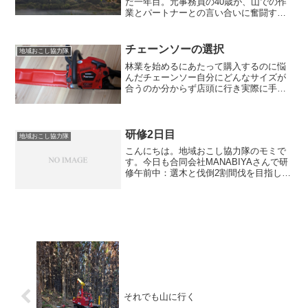
だ一年目。元事務員の40歳が、山での作
業とパートナーとの言い合いに奮闘す
る、正直な日常記録です。
チェーンソーの選択
地域おこし協力隊
林業を始めるにあたって購入するのに悩
んだチェーンソー自分にどんなサイズが
合うのか分からず店頭に行き実際に手で
触れてみてなんとなくこれかなというも
のを選びました”ゼノアGZ3950”もう一つ
悩んでいたのが、”GZ4350”4350の方はパ
ート...
研修2日目
地域おこし協力隊
こんにちは。地域おこし協力隊のモミで
す。今日も合同会社MANABIYAさんで研
修午前中：選木と伐倒2割間伐を目指した
選木をした。残したい木幹がまっすぐ傷
がない葉のついている部分が大きくて元
気な木切る木曲がりがある傷がある成長
が悪い『前後２本...
それでも山に行く