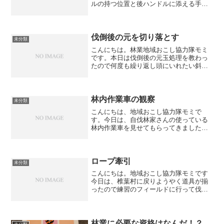
ルの持つ位置と後ハンドルに添える手の
感触と姿勢が正しくないと全く水平にな
らず自分で何度もどの角度がいいのか調
整しながら練習に励んだ平面の場所だと
うまくいったとしても、山...
伐倒後の元を切り落とす
未分類
こんにちは。林業地域おこし協力隊モミ
です。本日は伐倒後の元玉処理を教わっ
たので何度も繰り返し頭にいれたい斜面
での伐倒後は、元玉を切り離さずに造材
することで落下を防ぐので造材し終わっ
たら元を切り離す作業をします今回の木
の場合の切り方（木の状態...
林内作業車の観察
未分類
こんにちは、地域おこし協力隊モミで
す。今日は、自伐林家さんの使っている
林内作業車を見せてもらってきました。
地域おこし協力隊の3年間は、村で準備し
た林内作業車を使っていいということ
で、林内作業車に付属する滑車やフック
は別途準備するために自伐林...
ロープ牽引
未分類
こんにちは。地域おこし協力隊モミです
今日は、椎葉村に戻りようやく道具が揃
ったので練習のフィールドに行って伐倒
練習をしてきました杉の枝が多いうえ、
絶対にかかり木になるスローラインを使
って、ロープに切り替えたが結局木の下
の方で縛ることしかできな...
林業に必要な資格はなんだ！？