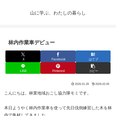
山に学ぶ、わたしの暮らし
林内作業車デビュー
X
Facebook
はてブ
LINE
Pinterest
コピー
2026.01.28
2026.02.05
こんにちは。林業地域おこし協力隊モミです。
本日ようやく林内作業車を使って先日伐倒練習した木を林
内で集材してきました