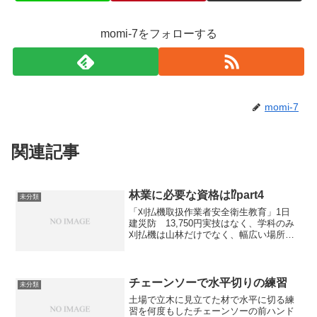
momi-7をフォローする
momi-7
関連記事
林業に必要な資格は⁉part4
未分類
「刈払機取扱作業者安全衛生教育」1日
建災防 13,750円実技はなく、学科のみ
刈払機は山林だけでなく、幅広い場所で
使用されているので、取扱い方法を間違
えたり、点検や整備不足などから事故を
引き起こす確率が高いようで取り扱い方
法を知ることがで...
チェーンソーで水平切りの練習
未分類
土場で立木に見立てた材で水平に切る練
習を何度もしたチェーンソーの前ハンド