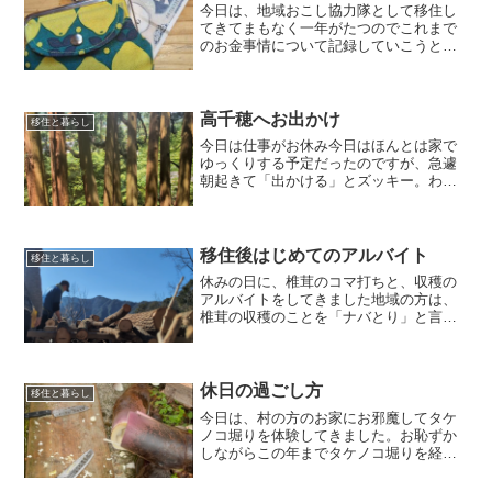
今日は、地域おこし協力隊として移住し
てきてまもなく一年がたつのでこれまで
のお金事情について記録していこうと思
います。手取り約14万円 年二回賞与わ
たしは未経験で林業の世界に入り学びな
がらお給料をいただけてるこの環境に感
謝ですしかも地域おこし...
高千穂へお出かけ
移住と暮らし
今日は仕事がお休み今日はほんとは家で
ゆっくりする予定だったのですが、急遽
朝起きて「出かける」とズッキー。わた
しも一緒に出かけることに車で1時間走ら
せ、はじめて高千穂にある天岩戸神社
（あまのいわと神社）へ10時着。天気も
良く車から降りてすぐに...
移住後はじめてのアルバイト
移住と暮らし
休みの日に、椎茸のコマ打ちと、収穫の
アルバイトをしてきました地域の方は、
椎茸の収穫のことを「ナバとり」と言っ
てました。クヌギの木やコナラの木にド
リルで穴をあけてくれて穴の中に椎茸の
コマ（菌）を打ち込んでいく作業をしま
した。一日3,000個目...
休日の過ごし方
移住と暮らし
今日は、村の方のお家にお邪魔してタケ
ノコ堀りを体験してきました。お恥ずか
しながらこの年までタケノコ堀りを経験
したことがなく初めてタケノコがはえて
いるところをみました。クワで掘り起こ