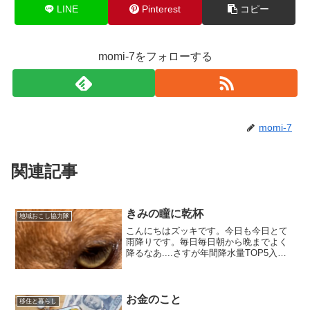
LINE
Pinterest
コピー
momi-7をフォローする
momi-7
関連記事
きみの瞳に乾杯
地域おこし協力隊
こんにちはズッキです。今日も今日とて
雨降りです。毎日毎日朝から晩までよく
降るなあ....さすが年間降水量TOP5入り
の宮崎県。。。だから本日も内業です。
さて、本題に入ろうと思うんですが、明
日は我々の取り組んでいる自伐型林業の
ミッションに興味...
お金のこと
移住と暮らし