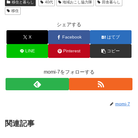
移住と暮らし
40代
地域おこし協力隊
田舎暮らし
移住
シェアする
X
Facebook
はてブ
LINE
Pinterest
コピー
momi-7をフォローする
momi-7
関連記事