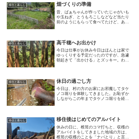
畑づくりの準備
移住と暮らし
昔、ばぁちゃんが作っていたじゃがいも
や玉ねぎ、とうもろこしなどなど当たり
前のようにもらって食べてたけど、あの
頃は野菜を買う習慣がなかったです今自
分で生活するようになってばぁちゃんの
すごさに気づいてしまった野菜も高くな
ってきていて、どうせなら...
高千穂へお出かけ
移住と暮らし
今日は仕事がお休み今日はほんとは家で
ゆっくりする予定だったのですが、急遽
朝起きて「出かける」とズッキー。わた
しも一緒に出かけることに車で1時間走ら
せ、はじめて高千穂にある天岩戸神社
（あまのいわと神社）へ10時着。天気も
良く車から降りてすぐに...
休日の過ごし方
移住と暮らし
今日は、村の方のお家にお邪魔してタケ
ノコ堀りを体験してきました。お恥ずか
しながらこの年までタケノコ堀りを経験
したことがなく初めてタケノコがはえて
いるところをみました。クワで掘り起こ
しかまどでゆがく作業を教えていただき
ました。2時間ちょっとゆ...
移住後はじめてのアルバイト
移住と暮らし
休みの日に、椎茸のコマ打ちと、収穫の
アルバイトをしてきました地域の方は、
椎茸の収穫のことを「ナバとり」と言っ