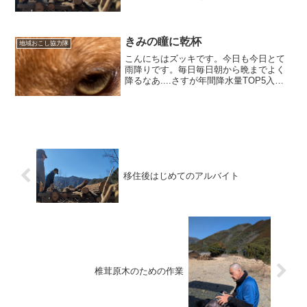
てました。クヌギの木やコナラの木にド
リルで穴をあけてくれて穴の中に椎茸の
コマ（菌）を打ち込んでいく作業をしま
した。一日3,000個目...
きみの瞳に乾杯
地域おこし協力隊
こんにちはズッキです。今日も今日とて
雨降りです。毎日毎日朝から晩までよく
降るなあ....さすが年間降水量TOP5入り
の宮崎県。。。だから本日も内業です。
さて、本題に入ろうと思うんですが、明
日は我々の取り組んでいる自伐型林業の
ミッションに興味...
移住後はじめてのアルバイト
椎茸原木のための作業