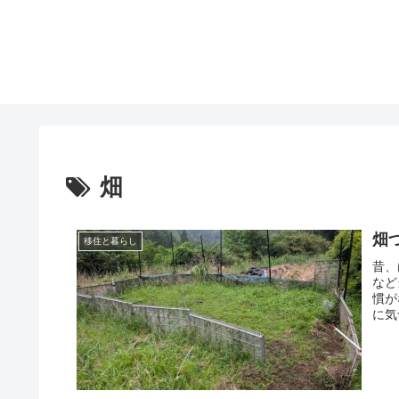
畑
畑
移住と暮らし
昔、
など
慣が
に気