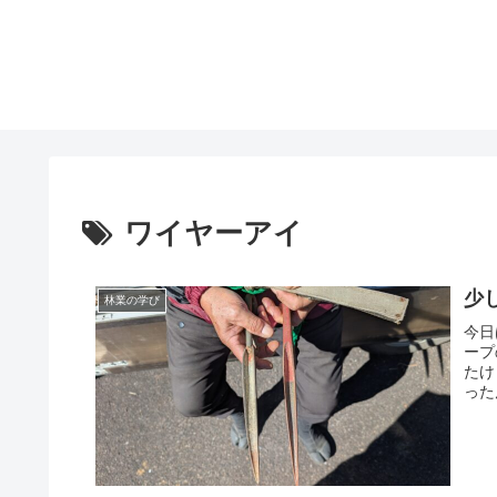
ワイヤーアイ
少
林業の学び
今日
ープ
たけ
った