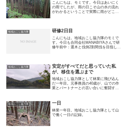
こんにちは、モミです。今日はあいにく
の雨でしたが、雨の日こそ山の水の流れ
がわかるということで実際に雨がどこを
通っているのか見てきました水を分散さ
せるための水切り板の様子を見て、さら
に雨水が溜まってるところから水の流れ
を変えるために水切り溝を...
研修2日目
地域おこし協力隊
こんにちは。地域おこし協力隊のモミで
す。今日も合同会社MANABIYAさんで研
修午前中：選木と伐倒2割間伐を目指した
選木をした。残したい木幹がまっすぐ傷
がない葉のついている部分が大きくて元
気な木切る木曲がりがある傷がある成長
が悪い『前後２本...
安定がすべてだと思っていた私
地域おこし協力隊
が、移住を選ぶまで
地域おこし協力隊として林業に飛び込ん
だ一年目。元事務員の40歳が、山での作
業とパートナーとの言い合いに奮闘す
る、正直な日常記録です。
一日
地域おこし協力隊
林業一年目。地域おこし協力隊として山
で働く一日の記録。