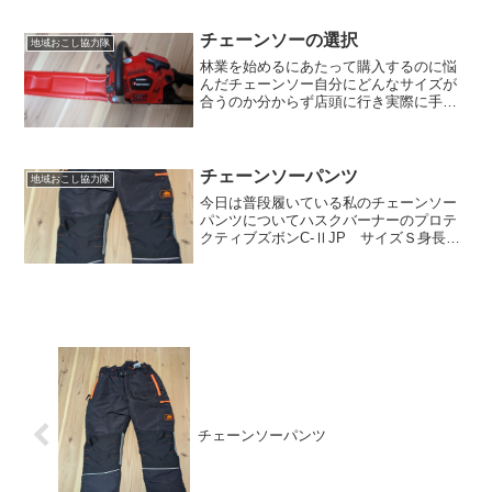
チェーンソーの選択
地域おこし協力隊
林業を始めるにあたって購入するのに悩
んだチェーンソー自分にどんなサイズが
合うのか分からず店頭に行き実際に手で
触れてみてなんとなくこれかなというも
のを選びました”ゼノアGZ3950”もう一つ
悩んでいたのが、”GZ4350”4350の方はパ
ート...
チェーンソーパンツ
地域おこし協力隊
今日は普段履いている私のチェーンソー
パンツについてハスクバーナーのプロテ
クティブズボンC-ⅡJP サイズＳ身長
162センチお尻はちょうどなのだがウエス
トが緩いのと、足の裾の長さが余ってし
まっている状態履きにくくはないが少し
残念な感じ。足の部...
チェーンソーパンツ